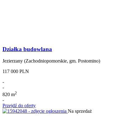
Działka budowlana
Jezierzany (Zachodniopomorskie, gm. Postomino)
117 000 PLN
-
-
2
820 m
-
Przejdź do oferty
Na sprzedaż