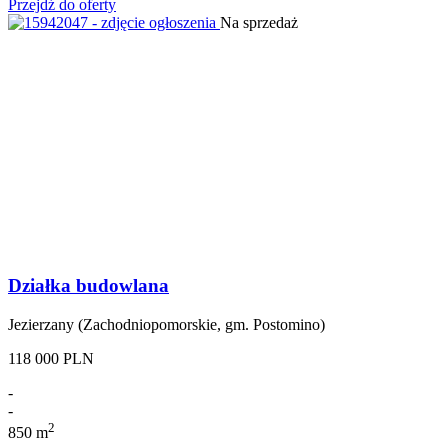
Przejdź do oferty
Na sprzedaż
Działka budowlana
Jezierzany (Zachodniopomorskie, gm. Postomino)
118 000 PLN
-
-
2
850 m