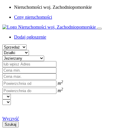
Nieruchomości woj. Zachodniopomorskie
Ceny nieruchomości
Dodaj ogłoszenie
2
m
2
m
Wyczyść
Szukaj