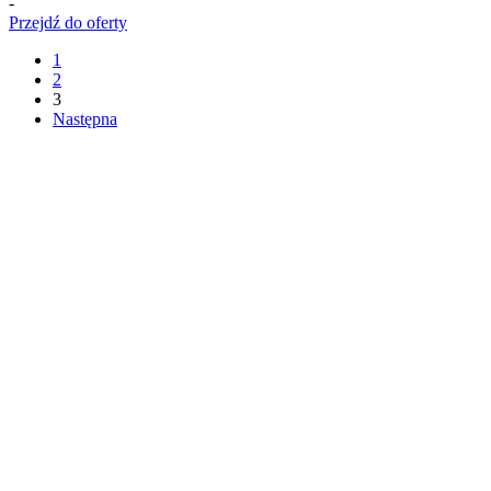
-
Przejdź do oferty
1
2
3
Następna