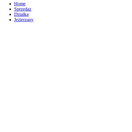
Home
Sprzedaz
Dzialka
Jezierzany