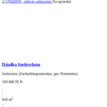
Na sprzedaż
Działka budowlana
Jezierzany (Zachodniopomorskie, gm. Postomino)
109 000 PLN
-
-
2
928 m
-