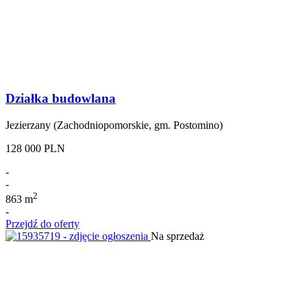
Działka budowlana
Jezierzany (Zachodniopomorskie, gm. Postomino)
128 000 PLN
-
-
2
863 m
-
Przejdź do oferty
Na sprzedaż