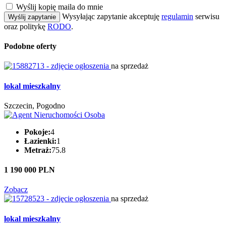
Wyślij kopię maila do mnie
Wysyłając zapytanie akceptuję
regulamin
serwisu
Wyślij zapytanie
oraz politykę
RODO
.
Podobne oferty
na sprzedaż
lokal mieszkalny
Szczecin, Pogodno
Pokoje:
4
Łazienki:
1
Metraż:
75.8
1 190 000 PLN
Zobacz
na sprzedaż
lokal mieszkalny