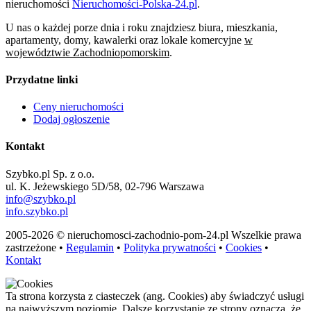
nieruchomości
Nieruchomości-Polska-24.pl
.
U nas o każdej porze dnia i roku znajdziesz biura, mieszkania,
apartamenty, domy, kawalerki oraz lokale komercyjne
w
województwie Zachodniopomorskim
.
Przydatne linki
Ceny nieruchomości
Dodaj ogłoszenie
Kontakt
Szybko.pl Sp. z o.o.
ul. K. Jeżewskiego 5D/58, 02-796 Warszawa
info@szybko.pl
info.szybko.pl
2005-2026 © nieruchomosci-zachodnio-pom-24.pl Wszelkie prawa
zastrzeżone •
Regulamin
•
Polityka prywatności
•
Cookies
•
Kontakt
Ta strona korzysta z ciasteczek (ang. Cookies) aby świadczyć usługi
na najwyższym poziomie. Dalsze korzystanie ze strony oznacza, że