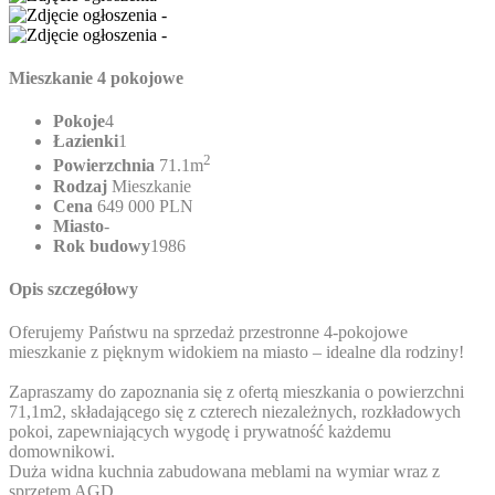
Mieszkanie 4 pokojowe
Pokoje
4
Łazienki
1
2
Powierzchnia
71.1m
Rodzaj
Mieszkanie
Cena
649 000 PLN
Miasto
-
Rok budowy
1986
Opis szczegółowy
Oferujemy Państwu na sprzedaż przestronne 4-pokojowe
mieszkanie z pięknym widokiem na miasto – idealne dla rodziny!
Zapraszamy do zapoznania się z ofertą mieszkania o powierzchni
71,1m2, składającego się z czterech niezależnych, rozkładowych
pokoi, zapewniających wygodę i prywatność każdemu
domownikowi.
Duża widna kuchnia zabudowana meblami na wymiar wraz z
sprzętem AGD.