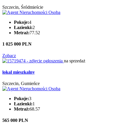
Szczecin, Śródmieście
Pokoje:
4
Łazienki:
2
Metraż:
77.52
1 025 000 PLN
Zobacz
na sprzedaż
lokal mieszkalny
Szczecin, Gumieńce
Pokoje:
3
Łazienki:
1
Metraż:
68.57
565 000 PLN