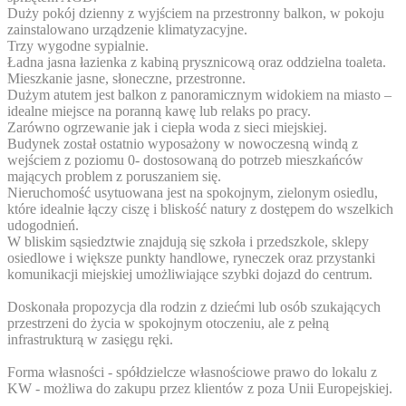
Duży pokój dzienny z wyjściem na przestronny balkon, w pokoju
zainstalowano urządzenie klimatyzacyjne.
Trzy wygodne sypialnie.
Ładna jasna łazienka z kabiną prysznicową oraz oddzielna toaleta.
Mieszkanie jasne, słoneczne, przestronne.
Dużym atutem jest balkon z panoramicznym widokiem na miasto –
idealne miejsce na poranną kawę lub relaks po pracy.
Zarówno ogrzewanie jak i ciepła woda z sieci miejskiej.
Budynek został ostatnio wyposażony w nowoczesną windą z
wejściem z poziomu 0- dostosowaną do potrzeb mieszkańców
mających problem z poruszaniem się.
Nieruchomość usytuowana jest na spokojnym, zielonym osiedlu,
które idealnie łączy ciszę i bliskość natury z dostępem do wszelkich
udogodnień.
W bliskim sąsiedztwie znajdują się szkoła i przedszkole, sklepy
osiedlowe i większe punkty handlowe, ryneczek oraz przystanki
komunikacji miejskiej umożliwiające szybki dojazd do centrum.
Doskonała propozycja dla rodzin z dziećmi lub osób szukających
przestrzeni do życia w spokojnym otoczeniu, ale z pełną
infrastrukturą w zasięgu ręki.
Forma własności - spółdzielcze własnościowe prawo do lokalu z
KW - możliwa do zakupu przez klientów z poza Unii Europejskiej.