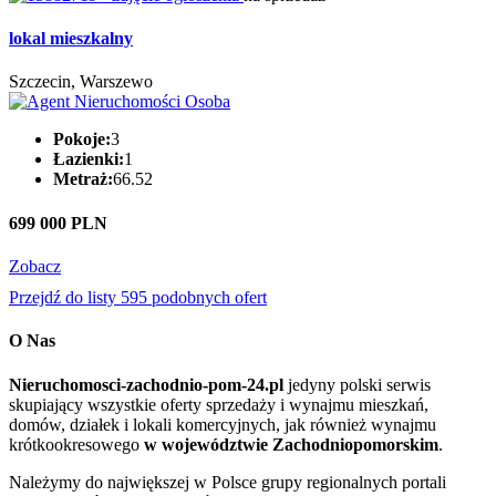
lokal mieszkalny
Szczecin, Warszewo
Pokoje:
3
Łazienki:
1
Metraż:
66.52
699 000 PLN
Zobacz
Przejdź do listy 595 podobnych ofert
O Nas
Nieruchomosci-zachodnio-pom-24.pl
jedyny polski serwis
skupiający wszystkie oferty sprzedaży i wynajmu mieszkań,
domów, działek i lokali komercyjnych, jak również wynajmu
krótkookresowego
w województwie Zachodniopomorskim
.
Należymy do największej w Polsce grupy regionalnych portali