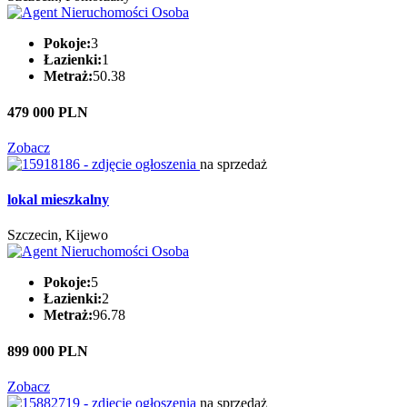
Pokoje:
3
Łazienki:
1
Metraż:
50.38
479 000 PLN
Zobacz
na sprzedaż
lokal mieszkalny
Szczecin, Kijewo
Pokoje:
5
Łazienki:
2
Metraż:
96.78
899 000 PLN
Zobacz
na sprzedaż