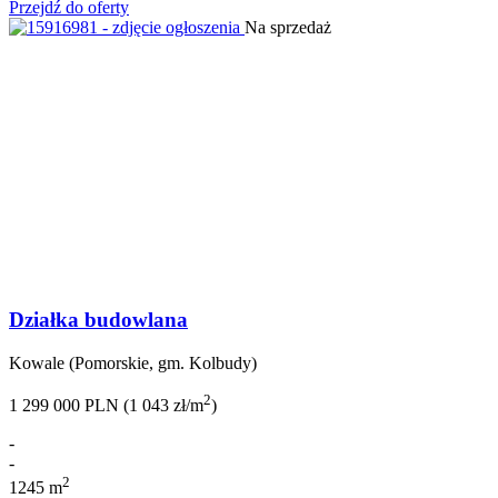
Przejdź do oferty
Na sprzedaż
Działka budowlana
Kowale (Pomorskie, gm. Kolbudy)
2
1 299 000 PLN (1 043 zł/m
)
-
-
2
1245 m