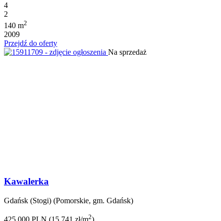
4
2
2
140 m
2009
Przejdź do oferty
Na sprzedaż
Kawalerka
Gdańsk (Stogi) (Pomorskie, gm. Gdańsk)
2
425 000 PLN (15 741 zł/m
)