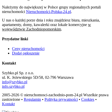
Należymy do największej w Polsce grupy regionalnych portali
nieruchomości
Nieruchomości-Polska-24.pl
.
U nas o każdej porze dnia i roku znajdziesz biura, mieszkania,
apartamenty, domy, kawalerki oraz lokale komercyjne
w
województwie Zachodniopomorskim
.
Przydatne linki
Ceny nieruchomości
Dodaj ogłoszenie
Kontakt
Szybko.pl Sp. z o.o.
ul. K. Jeżewskiego 5D/58, 02-796 Warszawa
info@szybko.pl
info.szybko.pl
2005-2026 © nieruchomosci-zachodnio-pom-24.pl Wszelkie prawa
zastrzeżone •
Regulamin
•
Polityka prywatności
•
Cookies
•
Kontakt