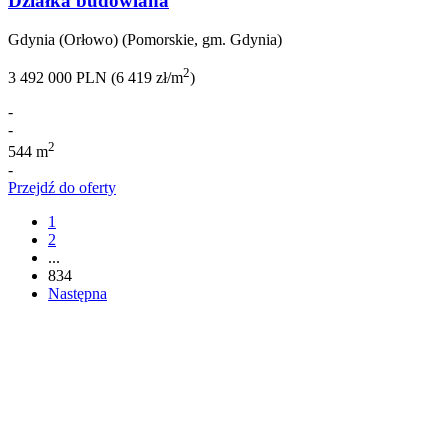
Działka budowlana
Gdynia (Orłowo) (Pomorskie, gm. Gdynia)
2
3 492 000 PLN (6 419 zł/m
)
-
-
2
544 m
-
Przejdź do oferty
1
2
...
834
Następna