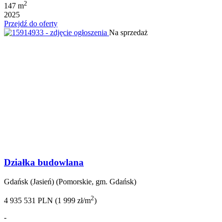
2
147 m
2025
Przejdź do oferty
Na sprzedaż
Działka budowlana
Gdańsk (Jasień) (Pomorskie, gm. Gdańsk)
2
4 935 531 PLN (1 999 zł/m
)
-