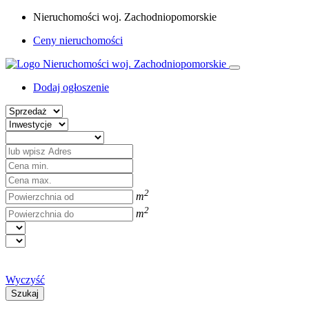
Nieruchomości woj. Zachodniopomorskie
Ceny nieruchomości
Dodaj ogłoszenie
2
m
2
m
Wyczyść
Szukaj