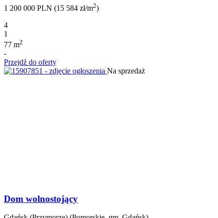
2
1 200 000 PLN (15 584 zł/m
)
4
1
2
77 m
-
Przejdź do oferty
Na sprzedaż
Dom wolnostojący
Gdańsk (Przymorze) (Pomorskie, gm. Gdańsk)