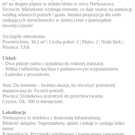
m² na drugim piętrze w niskim bloku w sercu Niebuszewa,
Szczecin. Mieszkanie wymaga remontu, co daje szansę na aranżację
według własnych potrzeb i gustu. Idealna propozycja dla osób
szukających nieruchomości w dobrej cenie z potencjałem
inwestycyjnym!
Szczegóły mieszkania:
Powierzchnia: 38,2 m² | Liczba pokoi: 2 | Piętro: 2 | Niski blok |
Piwnica: TAK
Układ:
- Dwa pokoje (salon i sypialnia) do własnej aranżacji.
- Widna i oddzielna kuchnia z podstawowym wyposażeniem.
- Łazienka z prysznicem.
Stan: Do remontu – świetna okazja, by stworzyć przestrzeń
dopasowaną do Twoich potrzeb.
Piwnica: Dodatkowa przestrzeń do przechowywania.
Czynsz: Ok. 500 zł miesięcznie.
Lokalizacja
Niebuszewo to dzielnica z doskonałą infrastrukturą:
Bliskość sklepów: Supermarkety, apteki i usługi w zasięgu kilku
minut.
Komunikacja: Przystanki autobusowe i tramwajowe zapewniają