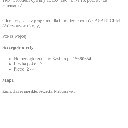
1964 r. Kodeks cywilny (Dz.U. 1964 r. Nr 16, poz. 93, ze
zmianami.).
Oferta wysłana z programu dla biur nieruchomości ASARI CRM
(
Adres www ukryty
)
Pokaż więcej
Szczegóły oferty
Numer ogłoszenia w Szybko.pl:
15680654
Liczba pokoi:
2
Piętro:
2 / 4
Mapa
Zachodniopomorskie, Szczecin, Niebuszewo ,