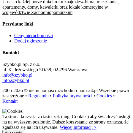
U nas o każdej porze dnia i roku znajdziesz biura, mieszkania,
apartamenty, domy, kawalerki oraz lokale komercyjne
w
województwie Zachodniopomorskim
.
Przydatne linki
Ceny nieruchomości
Dodaj ogłoszenie
Kontakt
Szybko.pl Sp. z o.o.
ul. K. Jeżewskiego 5D/58, 02-796 Warszawa
info@szybko.pl
info.szybko.pl
2005-2026 © nieruchomosci-zachodnio-pom-24.pl Wszelkie prawa
zastrzeżone •
Regulamin
•
Polityka prywatności
•
Cookies
•
Kontakt
Ta strona korzysta z ciasteczek (ang. Cookies) aby świadczyć usługi
na najwyższym poziomie. Dalsze korzystanie ze strony oznacza, że
zgadzasz się na ich używanie.
Więcej informacji >