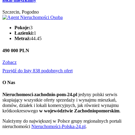
lokal mieszkalny
Szczecin, Pogodno
Pokoje:
3
Łazienki:
1
Metraż:
44.45
490 000 PLN
Zobacz
Przejdź do listy 838 podobnych ofert
O Nas
Nieruchomosci-zachodnio-pom-24.pl
jedyny polski serwis
skupiający wszystkie oferty sprzedaży i wynajmu mieszkań,
domów, działek i lokali komercyjnych, jak również wynajmu
krótkookresowego
w województwie Zachodniopomorskim
.
Należymy do największej w Polsce grupy regionalnych portali
nieruchomości
Nieruchomości-Polska-24.pl
.