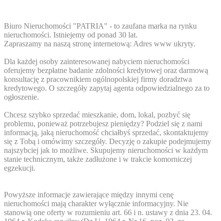
Biuro Nieruchomości "PATRIA" - to zaufana marka na rynku
nieruchomości. Istniejemy od ponad 30 lat.
Zapraszamy na naszą stronę internetową:
Adres www ukryty
.
Dla każdej osoby zainteresowanej nabyciem nieruchomości
oferujemy bezpłatne badanie zdolności kredytowej oraz darmową
konsultację z pracownikiem ogólnopolskiej firmy doradztwa
kredytowego. O szczegóły zapytaj agenta odpowiedzialnego za to
ogłoszenie.
Chcesz szybko sprzedać mieszkanie, dom, lokal, pozbyć się
problemu, ponieważ potrzebujesz pieniędzy? Podziel się z nami
informacją, jaką nieruchomość chciałbyś sprzedać, skontaktujemy
się z Tobą i omówimy szczegóły. Decyzję o zakupie podejmujemy
najszybciej jak to możliwe. Skupujemy nieruchomości w każdym
stanie technicznym, także zadłużone i w trakcie komorniczej
egzekucji.
Powyższe informacje zawierające między innymi cenę
nieruchomości mają charakter wyłącznie informacyjny. Nie
stanowią one oferty w rozumieniu art. 66 i n. ustawy z dnia 23. 04.