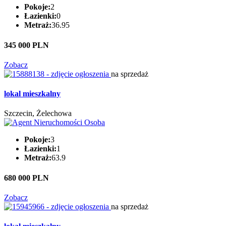
Pokoje:
2
Łazienki:
0
Metraż:
36.95
345 000 PLN
Zobacz
na sprzedaż
lokal mieszkalny
Szczecin, Żelechowa
Pokoje:
3
Łazienki:
1
Metraż:
63.9
680 000 PLN
Zobacz
na sprzedaż