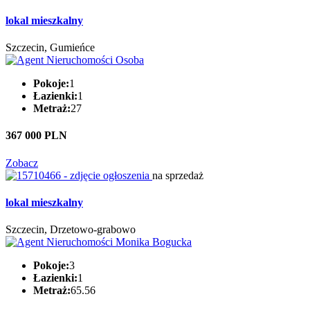
lokal mieszkalny
Szczecin, Gumieńce
Pokoje:
1
Łazienki:
1
Metraż:
27
367 000 PLN
Zobacz
na sprzedaż
lokal mieszkalny
Szczecin, Drzetowo-grabowo
Pokoje:
3
Łazienki:
1
Metraż:
65.56