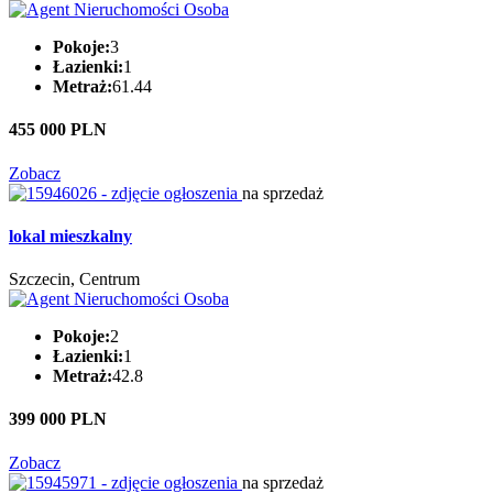
Pokoje:
3
Łazienki:
1
Metraż:
61.44
455 000 PLN
Zobacz
na sprzedaż
lokal mieszkalny
Szczecin, Centrum
Pokoje:
2
Łazienki:
1
Metraż:
42.8
399 000 PLN
Zobacz
na sprzedaż