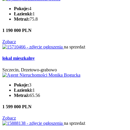
Pokoje:
4
Łazienki:
1
Metraż:
75.8
1 190 000 PLN
Zobacz
na sprzedaż
lokal mieszkalny
Szczecin, Drzetowo-grabowo
Pokoje:
3
Łazienki:
1
Metraż:
65.56
1 599 000 PLN
Zobacz
na sprzedaż