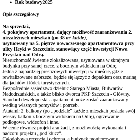
Rok budowy
2025
Opis szczegółowy
Na sprzedaż,
4. pokojowy apartament, dający możliwość zaaranżowania 2.
niezależnych mieszkań (po 38
m² każde
),
usytuowany na 5. piętrze nowoczesnego apartamentowca przy
ulicy Heyki w Szczecinie, stanowiący część inwestycji Nowa
Przystań nad Odrą.
Nieruchomość świetnie zlokalizowana, usytuowana w skrajnym
budynku przy samej rzece, z bocznym widokiem na Odrę.
Jedna z najbardziej prestiżowych inwestycji w mieście, gdzie
rewitalizowane nabrzeże, będzie się łączyć z deptakiem oraz mariną
dla jachtów i łódek turystycznych.
Bezpośrednie sąsiedztwo dzielnic Starego Miasta, Bulwarów
Nadodrzańskich, a także blisko dworca PKP Szczecin - Główny.
Standard deweloperski - apartament może zostać zaaranżowany
według własnych pomysłów i potrzeb.
Atutami: 2. balkony (po ,,podziale" każde z mieszkań posiada swój
własny balkon z bocznym widokiem na Odrę), ogrzewanie
podłogowe, wideofon i inne.
W cenie również projekt aranżacji, z możliwością wykonania i
nadzoru projektu ,,pod klucz".
Całodobowa recepcja i ochrona, a budynek monitorowany.