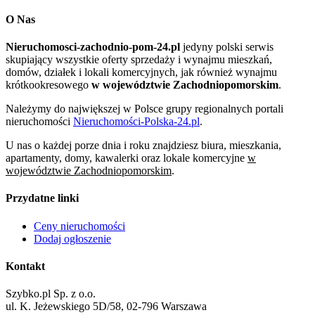
O Nas
Nieruchomosci-zachodnio-pom-24.pl
jedyny polski serwis
skupiający wszystkie oferty sprzedaży i wynajmu mieszkań,
domów, działek i lokali komercyjnych, jak również wynajmu
krótkookresowego
w województwie Zachodniopomorskim
.
Należymy do największej w Polsce grupy regionalnych portali
nieruchomości
Nieruchomości-Polska-24.pl
.
U nas o każdej porze dnia i roku znajdziesz biura, mieszkania,
apartamenty, domy, kawalerki oraz lokale komercyjne
w
województwie Zachodniopomorskim
.
Przydatne linki
Ceny nieruchomości
Dodaj ogłoszenie
Kontakt
Szybko.pl Sp. z o.o.
ul. K. Jeżewskiego 5D/58, 02-796 Warszawa