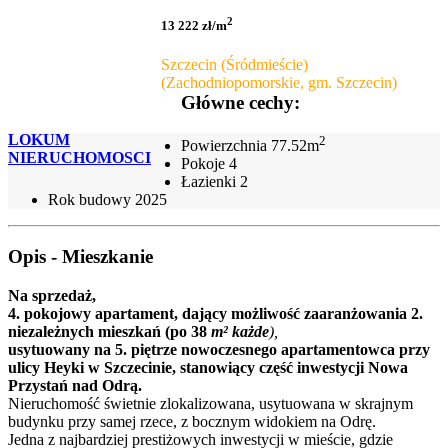
2
13 222 zł/m
Szczecin (Śródmieście)
(Zachodniopomorskie, gm. Szczecin)
Główne cechy:
LOKUM
2
Powierzchnia
77.52m
NIERUCHOMOSCI
Pokoje
4
Łazienki
2
Rok budowy
2025
Opis - Mieszkanie
Na sprzedaż,
4. pokojowy apartament, dający możliwość zaaranżowania 2.
niezależnych mieszkań (po 38
m² każde
),
usytuowany na 5. piętrze nowoczesnego apartamentowca przy
ulicy Heyki w Szczecinie, stanowiący część inwestycji Nowa
Przystań nad Odrą.
Nieruchomość świetnie zlokalizowana, usytuowana w skrajnym
budynku przy samej rzece, z bocznym widokiem na Odrę.
Jedna z najbardziej prestiżowych inwestycji w mieście, gdzie