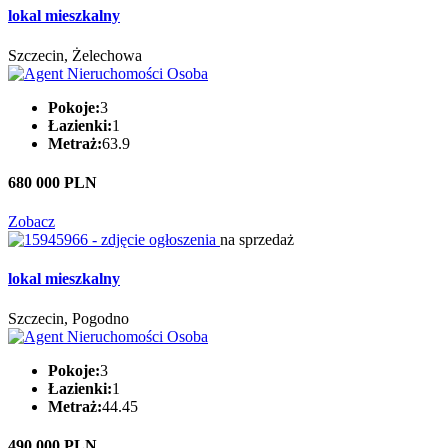
lokal mieszkalny
Szczecin, Żelechowa
Pokoje:
3
Łazienki:
1
Metraż:
63.9
680 000 PLN
Zobacz
na sprzedaż
lokal mieszkalny
Szczecin, Pogodno
Pokoje:
3
Łazienki:
1
Metraż:
44.45
490 000 PLN