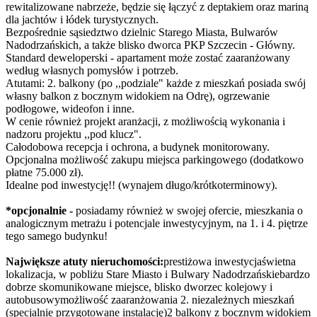
rewitalizowane nabrzeże, będzie się łączyć z deptakiem oraz mariną
dla jachtów i łódek turystycznych.
Bezpośrednie sąsiedztwo dzielnic Starego Miasta, Bulwarów
Nadodrzańskich, a także blisko dworca PKP Szczecin - Główny.
Standard deweloperski - apartament może zostać zaaranżowany
według własnych pomysłów i potrzeb.
Atutami: 2. balkony (po ,,podziale" każde z mieszkań posiada swój
własny balkon z bocznym widokiem na Odrę), ogrzewanie
podłogowe, wideofon i inne.
W cenie również projekt aranżacji, z możliwością wykonania i
nadzoru projektu ,,pod klucz".
Całodobowa recepcja i ochrona, a budynek monitorowany.
Opcjonalna możliwość zakupu miejsca parkingowego (dodatkowo
płatne 75.000 zł).
Idealne pod inwestycję!! (wynajem długo/krótkoterminowy).
*opcjonalnie -
posiadamy również w swojej ofercie, mieszkania o
analogicznym metrażu i potencjale inwestycyjnym, na 1. i 4. piętrze
tego samego budynku!
Największe atuty nieruchomości:
prestiżowa inwestycjaświetna
lokalizacja, w pobliżu Stare Miasto i Bulwary Nadodrzańskiebardzo
dobrze skomunikowane miejsce, blisko dworzec kolejowy i
autobusowymożliwość zaaranżowania 2. niezależnych mieszkań
(specjalnie przygotowane instalację)2 balkony z bocznym widokiem