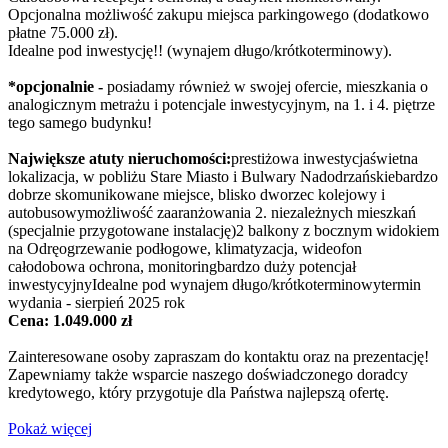
Opcjonalna możliwość zakupu miejsca parkingowego (dodatkowo
płatne 75.000 zł).
Idealne pod inwestycję!! (wynajem długo/krótkoterminowy).
*opcjonalnie -
posiadamy również w swojej ofercie, mieszkania o
analogicznym metrażu i potencjale inwestycyjnym, na 1. i 4. piętrze
tego samego budynku!
Największe atuty nieruchomości:
prestiżowa inwestycjaświetna
lokalizacja, w pobliżu Stare Miasto i Bulwary Nadodrzańskiebardzo
dobrze skomunikowane miejsce, blisko dworzec kolejowy i
autobusowymożliwość zaaranżowania 2. niezależnych mieszkań
(specjalnie przygotowane instalację)2 balkony z bocznym widokiem
na Odręogrzewanie podłogowe, klimatyzacja, wideofon
całodobowa ochrona, monitoringbardzo duży potencjał
inwestycyjnyIdealne pod wynajem długo/krótkoterminowytermin
wydania - sierpień 2025 rok
Cena: 1.049.000 zł
Zainteresowane osoby zapraszam do kontaktu oraz na prezentację!
Zapewniamy także wsparcie naszego doświadczonego doradcy
kredytowego, który przygotuje dla Państwa najlepszą ofertę.
Pokaż więcej