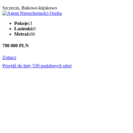
Szczecin, Bukowe-klęskowo
Pokoje:
3
Łazienki:
0
Metraż:
66
798 000 PLN
Zobacz
Przejdź do listy 539 podobnych ofert