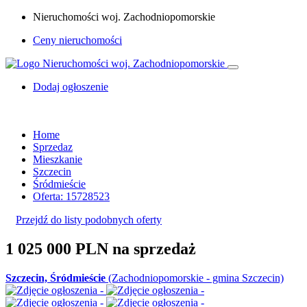
Nieruchomości woj. Zachodniopomorskie
Ceny nieruchomości
Dodaj ogłoszenie
Home
Sprzedaz
Mieszkanie
Szczecin
Śródmieście
Oferta: 15728523
Przejdź do listy podobnych oferty
1 025 000 PLN
na sprzedaż
Szczecin, Śródmieście
(Zachodniopomorskie - gmina Szczecin)