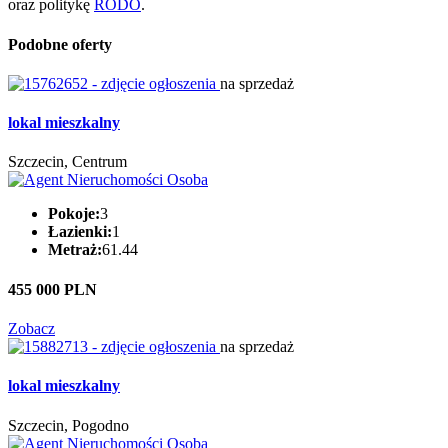
oraz politykę
RODO
.
Podobne oferty
na sprzedaż
lokal mieszkalny
Szczecin, Centrum
Pokoje:
3
Łazienki:
1
Metraż:
61.44
455 000 PLN
Zobacz
na sprzedaż
lokal mieszkalny
Szczecin, Pogodno