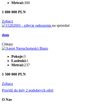
Metraż:
300
1 880 000 PLN
Zobacz
na sprzedaż
dom
Chłopy
Pokoje:
3
Łazienki:
1
Metraż:
237
1 500 000 PLN
Zobacz
Przejdź do listy 2 podobnych ofert
O Nas