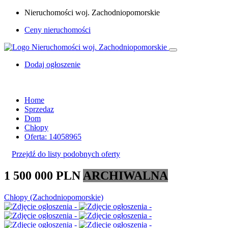
Nieruchomości woj. Zachodniopomorskie
Ceny nieruchomości
Dodaj ogłoszenie
Home
Sprzedaz
Dom
Chłopy
Oferta: 14058965
Przejdź do listy podobnych oferty
1 500 000 PLN
ARCHIWALNA
Chłopy (Zachodniopomorskie)