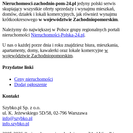
Nieruchomosci-zachodnio-pom-24.pl
jedyny polski serwis
skupiający wszystkie oferty sprzedaży i wynajmu mieszkań,
domów, działek i lokali komercyjnych, jak również wynajmu
krótkookresowego
w województwie Zachodniopomorskim
.
Należymy do największej w Polsce grupy regionalnych portali
nieruchomości
Nieruchomości-Polska-24.pl
.
U nas o każdej porze dnia i roku znajdziesz biura, mieszkania,
apartamenty, domy, kawalerki oraz lokale komercyjne
w
województwie Zachodniopomorskim
.
Przydatne linki
Ceny nieruchomości
Dodaj ogłoszenie
Kontakt
Szybko.pl Sp. z o.o.
ul. K. Jeżewskiego 5D/58, 02-796 Warszawa
info@szybko.pl
info.szybko.pl