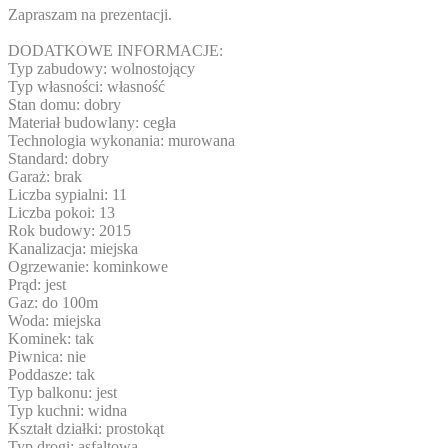
Zapraszam na prezentacji.
DODATKOWE INFORMACJE:
Typ zabudowy: wolnostojący
Typ własności: własność
Stan domu: dobry
Materiał budowlany: cegła
Technologia wykonania: murowana
Standard: dobry
Garaż: brak
Liczba sypialni: 11
Liczba pokoi: 13
Rok budowy: 2015
Kanalizacja: miejska
Ogrzewanie: kominkowe
Prąd: jest
Gaz: do 100m
Woda: miejska
Kominek: tak
Piwnica: nie
Poddasze: tak
Typ balkonu: jest
Typ kuchni: widna
Kształt działki: prostokąt
Typ drogi: asfaltowa