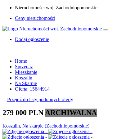
Nieruchomości woj. Zachodniopomorskie
Ceny nieruchomości
Dodaj ogłoszenie
Home
Sprzedaz
Mieszkanie
Koszalin
Na Skarpie
Oferta: 15644914
Przejdź do listy podobnych oferty
279 000 PLN
ARCHIWALNA
Koszalin, Na skarpie (Zachodniopomorskie)