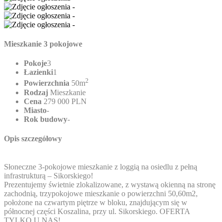
Mieszkanie 3 pokojowe
Pokoje
3
Łazienki
1
2
Powierzchnia
50m
Rodzaj
Mieszkanie
Cena
279 000 PLN
Miasto
-
Rok budowy
-
Opis szczegółowy
Słoneczne 3-pokojowe mieszkanie z loggią na osiedlu z pełną
infrastrukturą – Sikorskiego!
Prezentujemy świetnie zlokalizowane, z wystawą okienną na stronę
zachodnią, trzypokojowe mieszkanie o powierzchni 50,60m2,
położone na czwartym piętrze w bloku, znajdującym się w
północnej części Koszalina, przy ul. Sikorskiego. OFERTA
TYLKO U NAS!