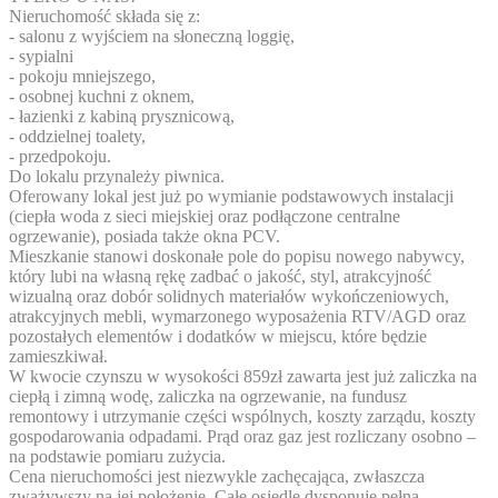
Nieruchomość składa się z:
- salonu z wyjściem na słoneczną loggię,
- sypialni
- pokoju mniejszego,
- osobnej kuchni z oknem,
- łazienki z kabiną prysznicową,
- oddzielnej toalety,
- przedpokoju.
Do lokalu przynależy piwnica.
Oferowany lokal jest już po wymianie podstawowych instalacji
(ciepła woda z sieci miejskiej oraz podłączone centralne
ogrzewanie), posiada także okna PCV.
Mieszkanie stanowi doskonałe pole do popisu nowego nabywcy,
który lubi na własną rękę zadbać o jakość, styl, atrakcyjność
wizualną oraz dobór solidnych materiałów wykończeniowych,
atrakcyjnych mebli, wymarzonego wyposażenia RTV/AGD oraz
pozostałych elementów i dodatków w miejscu, które będzie
zamieszkiwał.
W kwocie czynszu w wysokości 859zł zawarta jest już zaliczka na
ciepłą i zimną wodę, zaliczka na ogrzewanie, na fundusz
remontowy i utrzymanie części wspólnych, koszty zarządu, koszty
gospodarowania odpadami. Prąd oraz gaz jest rozliczany osobno –
na podstawie pomiaru zużycia.
Cena nieruchomości jest niezwykle zachęcająca, zwłaszcza
zważywszy na jej położenie. Całe osiedle dysponuje pełną