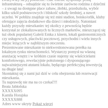
infrastrukturą – odnajdzie się tu świetnie zarówno rodzina z dziećmi
– z uwagi na dostępne place zabaw, żłobki, przedszkola, wybór
kilku szkół podstawowych i bliskość szkoły średniej, a nawet
uczelni. W pobliżu znajduje się też mini stadion, boisko/orlik, kluby
oferujące zajęcia dodatkowe dla dzieci i młodzieży. Natomiast
każdy przyszły mieszkaniec tej okolicy z pewnością będzie
korzystał ze zlokalizowanych tu licznych marketów, mieszczącej się
tuż obok popularnej Galerii Emka z kinem, lokali gastronomicznych
czy usługowych, placówki pocztowej, przychodni i wielu innych
miejsc leżących w najbliższym otoczeniu.
Prezentowane mieszkanie to niekwestionowana perełka na
lokalnym rynku nieruchomości. Wystarczy pomysł na własną
aranżację wnętrz i w krótkim czasie stajemy się właścicielami
komfortowego, rewelacyjnie położonego i dysponującego
najważniejszymi atutami lokalu, będącego perfekcyjną inwestycją
na długie lata!
Skontaktuj się z nami już dziś w celu obejrzenia lub rezerwacji
mieszkania.
Tu naprawdę nie ma na co czekać!!!
Beata Jabłońska
XXXXX095
Kamila Horajska
XXXXX888
Adres www ukryty
Pokaż więcej