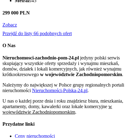
Metraż:
45
299 000 PLN
Zobacz
Przejdź do listy 66 podobnych ofert
O Nas
Nieruchomosci-zachodnio-pom-24.pl
jedyny polski serwis
skupiający wszystkie oferty sprzedaży i wynajmu mieszkań,
domów, działek i lokali komercyjnych, jak również wynajmu
krótkookresowego
w województwie Zachodniopomorskim
.
Należymy do największej w Polsce grupy regionalnych portali
nieruchomości
Nieruchomości-Polska-24.pl
.
U nas o każdej porze dnia i roku znajdziesz biura, mieszkania,
apartamenty, domy, kawalerki oraz lokale komercyjne
w
województwie Zachodniopomorskim
.
Przydatne linki
Ceny nieruchomości