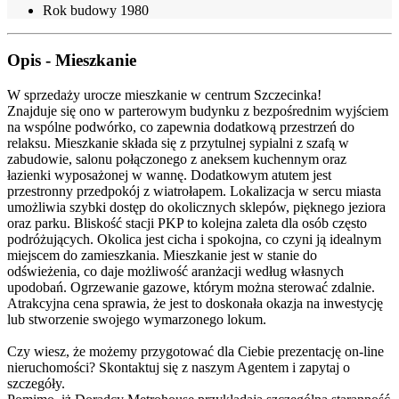
Rok budowy
1980
Opis - Mieszkanie
W sprzedaży urocze mieszkanie w centrum Szczecinka!
Znajduje się ono w parterowym budynku z bezpośrednim wyjściem
na wspólne podwórko, co zapewnia dodatkową przestrzeń do
relaksu. Mieszkanie składa się z przytulnej sypialni z szafą w
zabudowie, salonu połączonego z aneksem kuchennym oraz
łazienki wyposażonej w wannę. Dodatkowym atutem jest
przestronny przedpokój z wiatrołapem. Lokalizacja w sercu miasta
umożliwia szybki dostęp do okolicznych sklepów, pięknego jeziora
oraz parku. Bliskość stacji PKP to kolejna zaleta dla osób często
podróżujących. Okolica jest cicha i spokojna, co czyni ją idealnym
miejscem do zamieszkania. Mieszkanie jest w stanie do
odświeżenia, co daje możliwość aranżacji według własnych
upodobań. Ogrzewanie gazowe, którym można sterować zdalnie.
Atrakcyjna cena sprawia, że jest to doskonała okazja na inwestycję
lub stworzenie swojego wymarzonego lokum.
Czy wiesz, że możemy przygotować dla Ciebie prezentację on-line
nieruchomości? Skontaktuj się z naszym Agentem i zapytaj o
szczegóły.