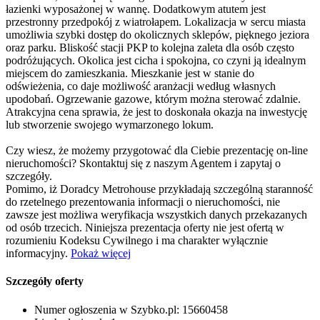
łazienki wyposażonej w wannę. Dodatkowym atutem jest
przestronny przedpokój z wiatrołapem. Lokalizacja w sercu miasta
umożliwia szybki dostęp do okolicznych sklepów, pięknego jeziora
oraz parku. Bliskość stacji PKP to kolejna zaleta dla osób często
podróżujących. Okolica jest cicha i spokojna, co czyni ją idealnym
miejscem do zamieszkania. Mieszkanie jest w stanie do
odświeżenia, co daje możliwość aranżacji według własnych
upodobań. Ogrzewanie gazowe, którym można sterować zdalnie.
Atrakcyjna cena sprawia, że jest to doskonała okazja na inwestycję
lub stworzenie swojego wymarzonego lokum.
Czy wiesz, że możemy przygotować dla Ciebie prezentację on-line
nieruchomości? Skontaktuj się z naszym Agentem i zapytaj o
szczegóły.
Pomimo, iż Doradcy Metrohouse przykładają szczególną staranność
do rzetelnego prezentowania informacji o nieruchomości, nie
zawsze jest możliwa weryfikacja wszystkich danych przekazanych
od osób trzecich. Niniejsza prezentacja oferty nie jest ofertą w
rozumieniu Kodeksu Cywilnego i ma charakter wyłącznie
informacyjny.
Pokaż więcej
Szczegóły oferty
Numer ogłoszenia w Szybko.pl:
15660458