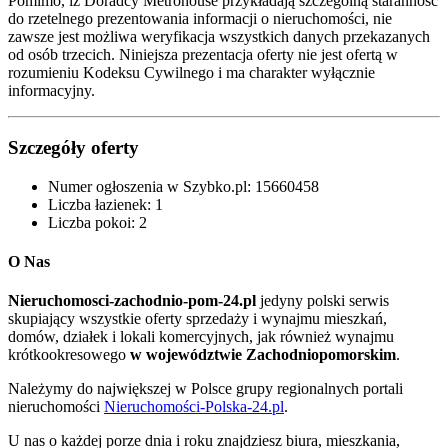
Pomimo, iż Doradcy Metrohouse przykładają szczególną staranność
do rzetelnego prezentowania informacji o nieruchomości, nie
zawsze jest możliwa weryfikacja wszystkich danych przekazanych
od osób trzecich. Niniejsza prezentacja oferty nie jest ofertą w
rozumieniu Kodeksu Cywilnego i ma charakter wyłącznie
informacyjny.
Szczegóły oferty
Numer ogłoszenia w Szybko.pl:
15660458
Liczba łazienek:
1
Liczba pokoi:
2
O Nas
Nieruchomosci-zachodnio-pom-24.pl
jedyny polski serwis
skupiający wszystkie oferty sprzedaży i wynajmu mieszkań,
domów, działek i lokali komercyjnych, jak również wynajmu
krótkookresowego
w województwie Zachodniopomorskim
.
Należymy do największej w Polsce grupy regionalnych portali
nieruchomości
Nieruchomości-Polska-24.pl
.
U nas o każdej porze dnia i roku znajdziesz biura, mieszkania,