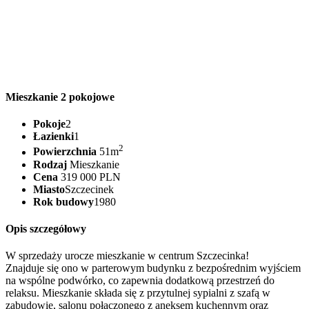
Mieszkanie 2 pokojowe
Pokoje
2
Łazienki
1
2
Powierzchnia
51m
Rodzaj
Mieszkanie
Cena
319 000 PLN
Miasto
Szczecinek
Rok budowy
1980
Opis szczegółowy
W sprzedaży urocze mieszkanie w centrum Szczecinka!
Znajduje się ono w parterowym budynku z bezpośrednim wyjściem
na wspólne podwórko, co zapewnia dodatkową przestrzeń do
relaksu. Mieszkanie składa się z przytulnej sypialni z szafą w
zabudowie, salonu połączonego z aneksem kuchennym oraz