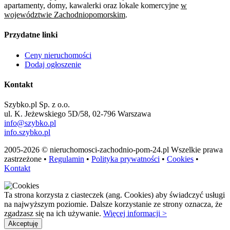
apartamenty, domy, kawalerki oraz lokale komercyjne
w
województwie Zachodniopomorskim
.
Przydatne linki
Ceny nieruchomości
Dodaj ogłoszenie
Kontakt
Szybko.pl Sp. z o.o.
ul. K. Jeżewskiego 5D/58, 02-796 Warszawa
info@szybko.pl
info.szybko.pl
2005-2026 © nieruchomosci-zachodnio-pom-24.pl Wszelkie prawa
zastrzeżone •
Regulamin
•
Polityka prywatności
•
Cookies
•
Kontakt
Ta strona korzysta z ciasteczek (ang. Cookies) aby świadczyć usługi
na najwyższym poziomie. Dalsze korzystanie ze strony oznacza, że
zgadzasz się na ich używanie.
Więcej informacji >
Akceptuję