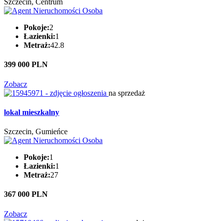
Szczecin, Centrum
Pokoje:
2
Łazienki:
1
Metraż:
42.8
399 000 PLN
Zobacz
na sprzedaż
lokal mieszkalny
Szczecin, Gumieńce
Pokoje:
1
Łazienki:
1
Metraż:
27
367 000 PLN
Zobacz