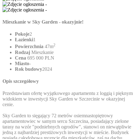
Mieszkanie w Sky Garden - okazyjnie!
Pokoje
2
Łazienki
1
2
Powierzchnia
47m
Rodzaj
Mieszkanie
Cena
695 000 PLN
Miasto
-
Rok budowy
2024
Opis szczegółowy
Przedstawiam ofertę wyjątkowego apartamentu z loggią i pięknym
widokiem w inwestycji Sky Garden w Szczecinie w okazyjnej
cenie.
Sky Garden to sięgający 72 metrów osiemnastopiętrowy
apartamentowiec w samym sercu Szczecina, posiadający zielone
tarasy na wzór "podniebnych ogrodów", stanowi on niewątpliwie
jedną z najbardziej prestiżowych inwestycji w mieście. Budynek
posiada całodobową recepcję dla mieszkańców, zaś na dachu