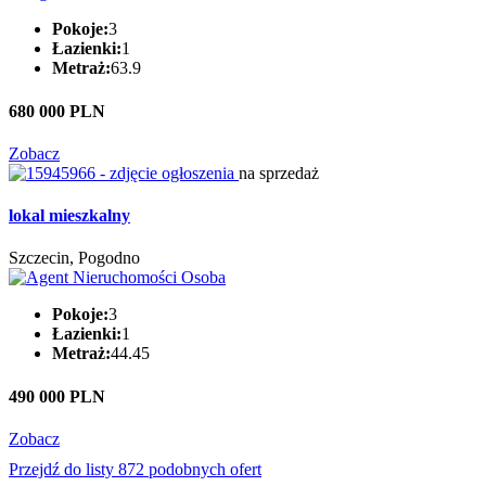
Pokoje:
3
Łazienki:
1
Metraż:
63.9
680 000 PLN
Zobacz
na sprzedaż
lokal mieszkalny
Szczecin, Pogodno
Pokoje:
3
Łazienki:
1
Metraż:
44.45
490 000 PLN
Zobacz
Przejdź do listy 872 podobnych ofert