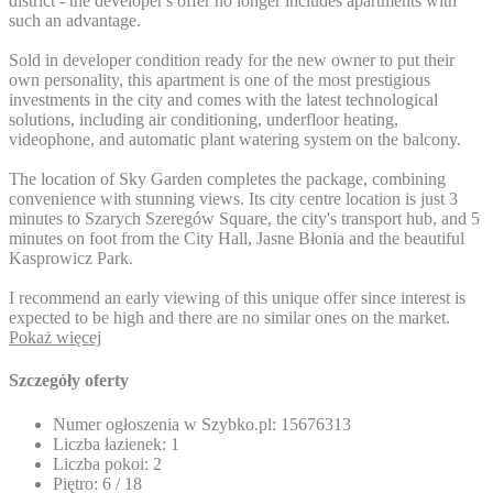
district - the developer's offer no longer includes apartments with
such an advantage.
Sold in developer condition ready for the new owner to put their
own personality, this apartment is one of the most prestigious
investments in the city and comes with the latest technological
solutions, including air conditioning, underfloor heating,
videophone, and automatic plant watering system on the balcony.
The location of Sky Garden completes the package, combining
convenience with stunning views. Its city centre location is just 3
minutes to Szarych Szeregów Square, the city's transport hub, and 5
minutes on foot from the City Hall, Jasne Błonia and the beautiful
Kasprowicz Park.
I recommend an early viewing of this unique offer since interest is
expected to be high and there are no similar ones on the market.
Pokaż więcej
Szczegóły oferty
Numer ogłoszenia w Szybko.pl:
15676313
Liczba łazienek:
1
Liczba pokoi:
2
Piętro:
6 / 18