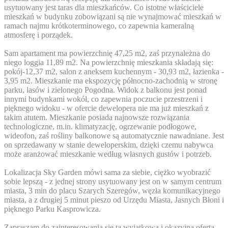
usytuowany jest taras dla mieszkańców. Co istotne właściciele
mieszkań w budynku zobowiązani są nie wynajmować mieszkań w
ramach najmu krótkoterminowego, co zapewnia kameralną
atmosferę i porządek.
Sam apartament ma powierzchnię 47,25 m2, zaś przynależna do
niego loggia 11,89 m2. Na powierzchnię mieszkania składają się:
pokój-12,37 m2, salon z aneksem kuchennym - 30,93 m2, łazienka -
3,95 m2. Mieszkanie ma ekspozycję północno-zachodnią w stronę
parku, lasów i zielonego Pogodna. Widok z balkonu jest ponad
innymi budynkami wokół, co zapewnia poczucie przestrzeni i
pięknego widoku - w ofercie dewelopera nie ma już mieszkań z
takim atutem. Mieszkanie posiada najnowsze rozwiązania
technologiczne, m.in. klimatyzację, ogrzewanie podłogowe,
wideofon, zaś rośliny balkonowe są automatycznie nawadniane. Jest
on sprzedawany w stanie deweloperskim, dzięki czemu nabywca
może aranżować mieszkanie według własnych gustów i potrzeb.
Lokalizacja Sky Garden mówi sama za siebie, ciężko wyobrazić
sobie lepszą - z jednej strony usytuowany jest on w samym centrum
miasta, 3 min do placu Szarych Szeregów, węzła komunikacyjnego
miasta, a z drugiej 5 minut pieszo od Urzędu Miasta, Jasnych Błoni i
pięknego Parku Kasprowicza.
Zapraszam do zainteresowania się tą wyjątkową i okazyjną ofertą.