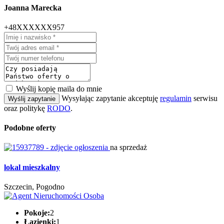
Joanna Marecka
+48XXXXXX957
Wyślij kopię maila do mnie
Wysyłając zapytanie akceptuję
regulamin
serwisu
Wyślij zapytanie
oraz politykę
RODO
.
Podobne oferty
na sprzedaż
lokal mieszkalny
Szczecin, Pogodno
Pokoje:
2
Łazienki:
1