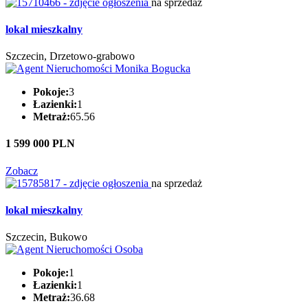
na sprzedaż
lokal mieszkalny
Szczecin, Drzetowo-grabowo
Pokoje:
3
Łazienki:
1
Metraż:
65.56
1 599 000 PLN
Zobacz
na sprzedaż
lokal mieszkalny
Szczecin, Bukowo
Pokoje:
1
Łazienki:
1
Metraż:
36.68