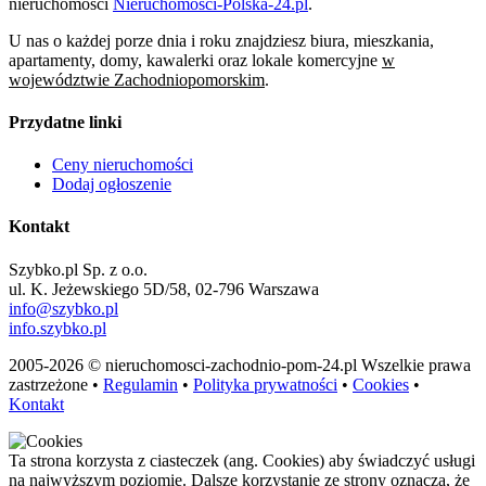
nieruchomości
Nieruchomości-Polska-24.pl
.
U nas o każdej porze dnia i roku znajdziesz biura, mieszkania,
apartamenty, domy, kawalerki oraz lokale komercyjne
w
województwie Zachodniopomorskim
.
Przydatne linki
Ceny nieruchomości
Dodaj ogłoszenie
Kontakt
Szybko.pl Sp. z o.o.
ul. K. Jeżewskiego 5D/58, 02-796 Warszawa
info@szybko.pl
info.szybko.pl
2005-2026 © nieruchomosci-zachodnio-pom-24.pl Wszelkie prawa
zastrzeżone •
Regulamin
•
Polityka prywatności
•
Cookies
•
Kontakt
Ta strona korzysta z ciasteczek (ang. Cookies) aby świadczyć usługi
na najwyższym poziomie. Dalsze korzystanie ze strony oznacza, że