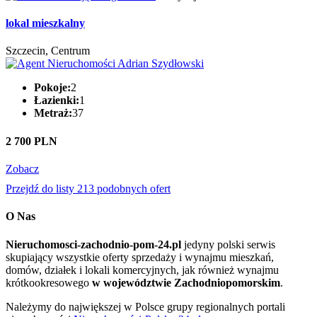
lokal mieszkalny
Szczecin, Centrum
Pokoje:
2
Łazienki:
1
Metraż:
37
2 700 PLN
Zobacz
Przejdź do listy 213 podobnych ofert
O Nas
Nieruchomosci-zachodnio-pom-24.pl
jedyny polski serwis
skupiający wszystkie oferty sprzedaży i wynajmu mieszkań,
domów, działek i lokali komercyjnych, jak również wynajmu
krótkookresowego
w województwie Zachodniopomorskim
.
Należymy do największej w Polsce grupy regionalnych portali