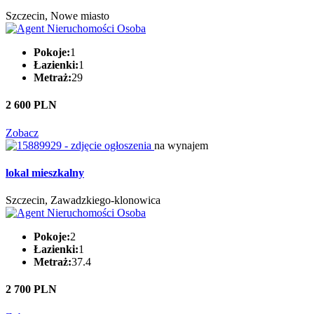
Szczecin, Nowe miasto
Pokoje:
1
Łazienki:
1
Metraż:
29
2 600 PLN
Zobacz
na wynajem
lokal mieszkalny
Szczecin, Zawadzkiego-klonowica
Pokoje:
2
Łazienki:
1
Metraż:
37.4
2 700 PLN