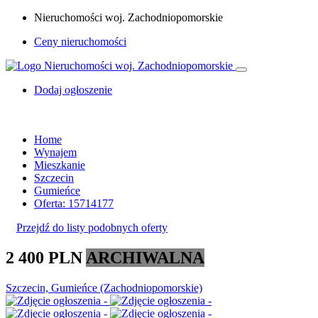
Nieruchomości woj. Zachodniopomorskie
Ceny nieruchomości
Dodaj ogłoszenie
Home
Wynajem
Mieszkanie
Szczecin
Gumieńce
Oferta: 15714177
Przejdź do listy podobnych oferty
2 400 PLN
ARCHIWALNA
Szczecin, Gumieńce (Zachodniopomorskie)