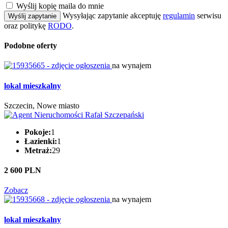
Wyślij kopię maila do mnie
Wysyłając zapytanie akceptuję
regulamin
serwisu
Wyślij zapytanie
oraz politykę
RODO
.
Podobne oferty
na wynajem
lokal mieszkalny
Szczecin, Nowe miasto
Pokoje:
1
Łazienki:
1
Metraż:
29
2 600 PLN
Zobacz
na wynajem
lokal mieszkalny