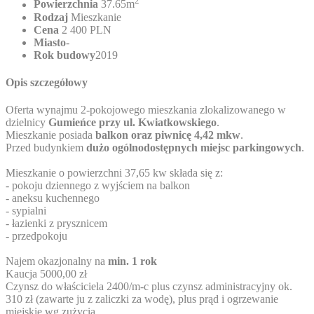
2
Powierzchnia
37.65m
Rodzaj
Mieszkanie
Cena
2 400 PLN
Miasto
-
Rok budowy
2019
Opis szczegółowy
Oferta wynajmu 2-pokojowego mieszkania zlokalizowanego w
dzielnicy
Gumieńce przy ul. Kwiatkowskiego
.
Mieszkanie posiada
balkon oraz piwnicę 4,42 mkw
.
Przed budynkiem
dużo ogólnodostępnych miejsc parkingowych
.
Mieszkanie o powierzchni 37,65 kw składa się z:
- pokoju dziennego z wyjściem na balkon
- aneksu kuchennego
- sypialni
- łazienki z prysznicem
- przedpokoju
Najem okazjonalny na
min. 1 rok
Kaucja 5000,00 zł
Czynsz do właściciela 2400/m-c plus czynsz administracyjny ok.
310 zł (zawarte ju z zaliczki za wodę), plus prąd i ogrzewanie
miejskie wg zużycia.