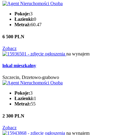
Pokoje:
3
Łazienki:
0
Metraż:
60.47
6 500 PLN
Zobacz
na wynajem
lokal mieszkalny
Szczecin, Drzetowo-grabowo
Pokoje:
3
Łazienki:
1
Metraż:
55
2 300 PLN
Zobacz
na wynajem