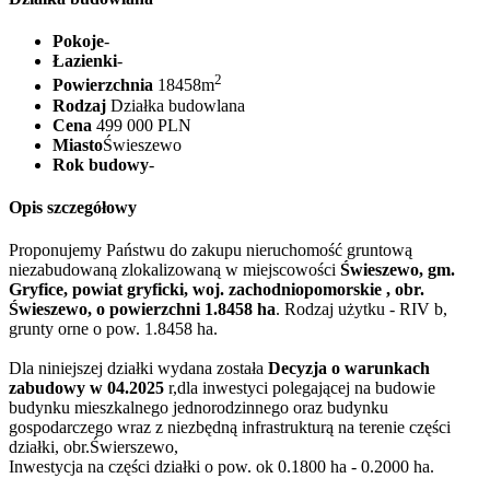
Pokoje
-
Łazienki
-
2
Powierzchnia
18458m
Rodzaj
Działka budowlana
Cena
499 000 PLN
Miasto
Świeszewo
Rok budowy
-
Opis szczegółowy
Proponujemy Państwu do zakupu nieruchomość gruntową
niezabudowaną zlokalizowaną w miejscowości
Świeszewo, gm.
Gryfice, powiat gryficki, woj. zachodniopomorskie , obr.
Świeszewo, o powierzchni 1.8458 ha
. Rodzaj użytku - RIV b,
grunty orne o pow. 1.8458 ha.
Dla niniejszej działki wydana została
Decyzja o warunkach
zabudowy w 04.2025
r,dla inwestyci polegającej na budowie
budynku mieszkalnego jednorodzinnego oraz budynku
gospodarczego wraz z niezbędną infrastrukturą na terenie części
działki, obr.Świerszewo,
Inwestycja na części działki o pow. ok 0.1800 ha - 0.2000 ha.