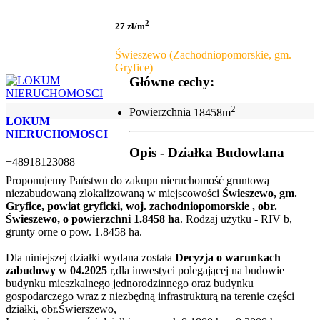
2
27 zł/m
Świeszewo (Zachodniopomorskie, gm.
Gryfice)
Główne cechy:
2
Powierzchnia
18458m
LOKUM
NIERUCHOMOSCI
Opis - Działka Budowlana
+48918123088
Proponujemy Państwu do zakupu nieruchomość gruntową
niezabudowaną zlokalizowaną w miejscowości
Świeszewo, gm.
Gryfice, powiat gryficki, woj. zachodniopomorskie , obr.
Świeszewo, o powierzchni 1.8458 ha
. Rodzaj użytku - RIV b,
grunty orne o pow. 1.8458 ha.
Dla niniejszej działki wydana została
Decyzja o warunkach
zabudowy w 04.2025
r,dla inwestyci polegającej na budowie
budynku mieszkalnego jednorodzinnego oraz budynku
gospodarczego wraz z niezbędną infrastrukturą na terenie części
działki, obr.Świerszewo,