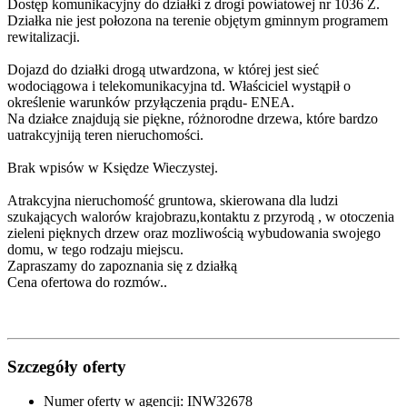
Dostęp komunikacyjny do działki z drogi powiatowej nr 1036 Z.
Działka nie jest połozona na terenie objętym gminnym programem
rewitalizacji.
Dojazd do działki drogą utwardzona, w której jest sieć
wodociągowa i telekomunikacyjna td. Właściciel wystąpił o
określenie warunków przyłączenia prądu- ENEA.
Na działce znajdują sie piękne, różnorodne drzewa, które bardzo
uatrakcyjniją teren nieruchomości.
Brak wpisów w Księdze Wieczystej.
Atrakcyjna nieruchomość gruntowa, skierowana dla ludzi
szukających walorów krajobrazu,kontaktu z przyrodą , w otoczenia
zieleni pięknych drzew oraz mozliwością wybudowania swojego
domu, w tego rodzaju miejscu.
Zapraszamy do zapoznania się z działką
Cena ofertowa do rozmów..
Szczegóły oferty
Numer oferty w agencji:
INW32678