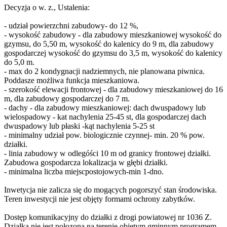
Decyzja o w. z., Ustalenia:
- udział powierzchni zabudowy- do 12 %,
- wysokość zabudowy - dla zabudowy mieszkaniowej wysokość do
gzymsu, do 5,50 m, wysokość do kalenicy do 9 m, dla zabudowy
gospodarczej wysokość do gzymsu do 3,5 m, wysokość do kalenicy
do 5,0 m.
- max do 2 kondygnacji nadziemnych, nie planowana piwnica.
Poddasze możliwa funkcja mieszkaniowa.
- szerokość elewacji frontowej - dla zabudowy mieszkaniowej do 16
m, dla zabudowy gospodarczej do 7 m.
- dachy - dla zabudowy mieszkaniowej: dach dwuspadowy lub
wielospadowy - kat nachylenia 25-45 st, dla gospodarczej dach
dwuspadowy lub płaski -kąt nachylenia 5-25 st
- minimalny udział pow. biologicznie czynnej- min. 20 % pow.
działki.
- linia zabudowy w odlegóści 10 m od granicy frontowej działki.
Zabudowa gospodarcza lokalizacja w głębi działki.
- minimalna liczba miejscpostojowych-min 1-dno.
Inwetycja nie zalicza się do mogących pogorszyć stan środowiska.
Teren inwestycji nie jest objęty formami ochrony zabytków.
Dostęp komunikacyjny do działki z drogi powiatowej nr 1036 Z.
Działka nie jest połozona na terenie objętym gminnym programem