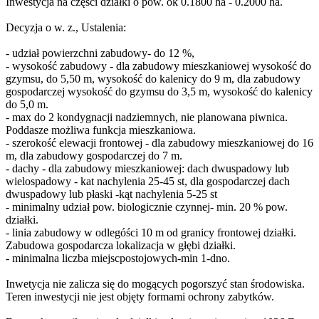
Inwestycja na części działki o pow. ok 0.1800 ha - 0.2000 ha.
Decyzja o w. z., Ustalenia:
- udział powierzchni zabudowy- do 12 %,
- wysokość zabudowy - dla zabudowy mieszkaniowej wysokość do
gzymsu, do 5,50 m, wysokość do kalenicy do 9 m, dla zabudowy
gospodarczej wysokość do gzymsu do 3,5 m, wysokość do kalenicy
do 5,0 m.
- max do 2 kondygnacji nadziemnych, nie planowana piwnica.
Poddasze możliwa funkcja mieszkaniowa.
- szerokość elewacji frontowej - dla zabudowy mieszkaniowej do 16
m, dla zabudowy gospodarczej do 7 m.
- dachy - dla zabudowy mieszkaniowej: dach dwuspadowy lub
wielospadowy - kat nachylenia 25-45 st, dla gospodarczej dach
dwuspadowy lub płaski -kąt nachylenia 5-25 st
- minimalny udział pow. biologicznie czynnej- min. 20 % pow.
działki.
- linia zabudowy w odlegóści 10 m od granicy frontowej działki.
Zabudowa gospodarcza lokalizacja w głębi działki.
- minimalna liczba miejscpostojowych-min 1-dno.
Inwetycja nie zalicza się do mogących pogorszyć stan środowiska.
Teren inwestycji nie jest objęty formami ochrony zabytków.