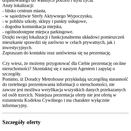
dopasowanego do własnych potrzeb i stylu życia.
Atuty lokalizacji:
- blisko centrum miasta,
- w sąsiedztwie Strefy Aktywnego Wypoczynku,
- w pobliżu szkoły, sklepy i punkty usługowe,
- dogodna komunikacja miejska,
- ogólnodostępne miejsca parkingowe.
Dzięki swojej lokalizacji i funkcjonalnemu układowi pomieszczeń
mieszkanie sprawdzi się zarówno w celach prywatnych, jak i
inwestycyjnych.
Zapraszam do kontaktu oraz umówienia się na prezentację.
Czy wiesz, że możemy przygotować dla Ciebie prezentację on-line
nieruchomości? Skontaktuj się z naszym Agentem i zapytaj o
szczegóły.
Pomimo, iż Doradcy Metrohouse przykładają szczególną staranność
do rzetelnego prezentowania informacji o nieruchomości, nie
zawsze jest możliwa weryfikacja wszystkich danych przekazanych
od osób trzecich. Niniejsza prezentacja oferty nie jest ofertą w
rozumieniu Kodeksu Cywilnego i ma charakter wyłącznie
informacyjny.
Szczegóły oferty