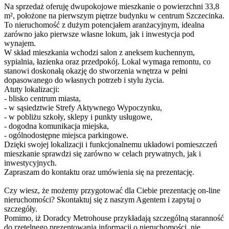
Na sprzedaż oferuję dwupokojowe mieszkanie o powierzchni 33,8
m², położone na pierwszym piętrze budynku w centrum Szczecinka.
To nieruchomość z dużym potencjałem aranżacyjnym, idealna
zarówno jako pierwsze własne lokum, jak i inwestycja pod
wynajem.
W skład mieszkania wchodzi salon z aneksem kuchennym,
sypialnia, łazienka oraz przedpokój. Lokal wymaga remontu, co
stanowi doskonałą okazję do stworzenia wnętrza w pełni
dopasowanego do własnych potrzeb i stylu życia.
Atuty lokalizacji:
- blisko centrum miasta,
- w sąsiedztwie Strefy Aktywnego Wypoczynku,
- w pobliżu szkoły, sklepy i punkty usługowe,
- dogodna komunikacja miejska,
- ogólnodostępne miejsca parkingowe.
Dzięki swojej lokalizacji i funkcjonalnemu układowi pomieszczeń
mieszkanie sprawdzi się zarówno w celach prywatnych, jak i
inwestycyjnych.
Zapraszam do kontaktu oraz umówienia się na prezentację.
Czy wiesz, że możemy przygotować dla Ciebie prezentację on-line
nieruchomości? Skontaktuj się z naszym Agentem i zapytaj o
szczegóły.
Pomimo, iż Doradcy Metrohouse przykładają szczególną staranność
do rzetelnego prezentowania informacji o nieruchomości, nie