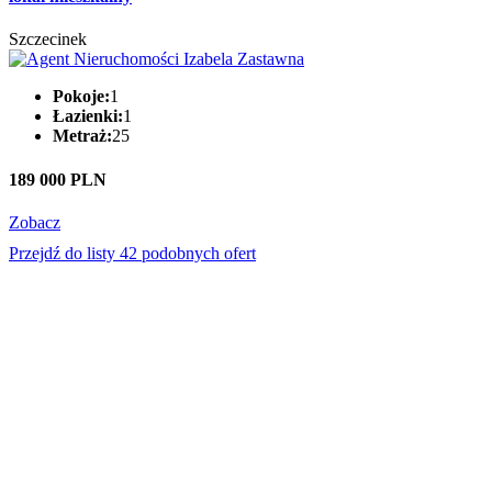
Szczecinek
Pokoje:
1
Łazienki:
1
Metraż:
25
189 000 PLN
Zobacz
Przejdź do listy 42 podobnych ofert