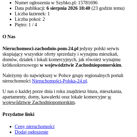
Numer ogłoszenia w Szybko.pl:
15781696
Data publikacji:
6 sierpnia 2026 18:40
(23 godzin temu)
Liczba łazienek:
1
Liczba pokoi:
2
Piętro:
1 / 4
O Nas
Nieruchomosci-zachodnio-pom-24.pl
jedyny polski serwis
skupiający wszystkie oferty sprzedaży i wynajmu mieszkań,
domów, działek i lokali komercyjnych, jak również wynajmu
krótkookresowego
w województwie Zachodniopomorskim
.
Należymy do największej w Polsce grupy regionalnych portali
nieruchomości
Nieruchomości-Polska-24.pl
.
U nas o każdej porze dnia i roku znajdziesz biura, mieszkania,
apartamenty, domy, kawalerki oraz lokale komercyjne
w
województwie Zachodniopomorskim
.
Przydatne linki
Ceny nieruchomości
Dodaj ogłoszenie