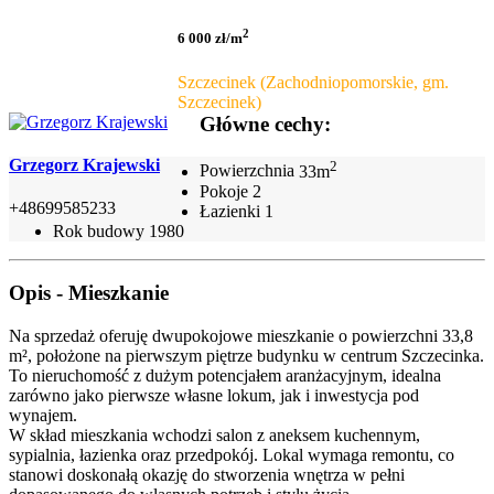
2
6 000 zł/m
Szczecinek (Zachodniopomorskie, gm.
Szczecinek)
Główne cechy:
Grzegorz Krajewski
2
Powierzchnia
33m
Pokoje
2
+48699585233
Łazienki
1
Rok budowy
1980
Opis - Mieszkanie
Na sprzedaż oferuję dwupokojowe mieszkanie o powierzchni 33,8
m², położone na pierwszym piętrze budynku w centrum Szczecinka.
To nieruchomość z dużym potencjałem aranżacyjnym, idealna
zarówno jako pierwsze własne lokum, jak i inwestycja pod
wynajem.
W skład mieszkania wchodzi salon z aneksem kuchennym,
sypialnia, łazienka oraz przedpokój. Lokal wymaga remontu, co
stanowi doskonałą okazję do stworzenia wnętrza w pełni