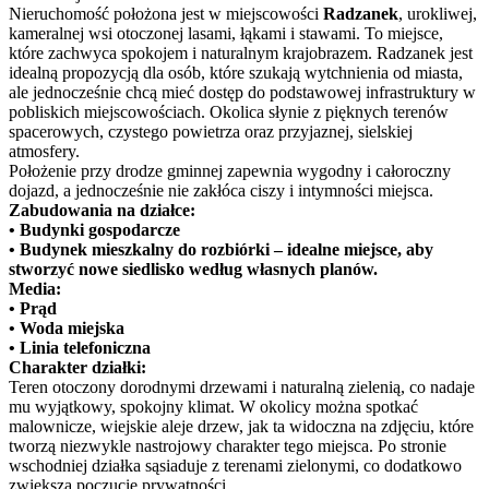
Nieruchomość położona jest w miejscowości
Radzanek
, urokliwej,
kameralnej wsi otoczonej lasami, łąkami i stawami. To miejsce,
które zachwyca spokojem i naturalnym krajobrazem. Radzanek jest
idealną propozycją dla osób, które szukają wytchnienia od miasta,
ale jednocześnie chcą mieć dostęp do podstawowej infrastruktury w
pobliskich miejscowościach. Okolica słynie z pięknych terenów
spacerowych, czystego powietrza oraz przyjaznej, sielskiej
atmosfery.
Położenie przy drodze gminnej zapewnia wygodny i całoroczny
dojazd, a jednocześnie nie zakłóca ciszy i intymności miejsca.
Zabudowania na działce:
• Budynki gospodarcze
• Budynek mieszkalny do rozbiórki – idealne miejsce, aby
stworzyć nowe siedlisko według własnych planów.
Media:
• Prąd
• Woda miejska
• Linia telefoniczna
Charakter działki:
Teren otoczony dorodnymi drzewami i naturalną zielenią, co nadaje
mu wyjątkowy, spokojny klimat. W okolicy można spotkać
malownicze, wiejskie aleje drzew, jak ta widoczna na zdjęciu, które
tworzą niezwykle nastrojowy charakter tego miejsca. Po stronie
wschodniej działka sąsiaduje z terenami zielonymi, co dodatkowo
zwiększa poczucie prywatności.