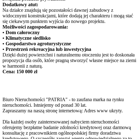
Dodatkowy atut:
Na działce znajdują się pozostałości dawnej zabudowy z
widocznymi konstrukcjami, które dodają jej charakteru i mogą stać
się ciekawym punktem wyjścia do nowego projektu.
Możliwości zagospodarowania:
• Dom całoroczny
• Klimatyczne siedlisko
• Gospodarstwo agroturystyczne
• Przestrzeń rekreacyjna lub inwestycyjna
Dzięki dużej powierzchni i naturalnemu otoczeniu jest to doskonała
propozycja dla osób, które pragną stworzyć własne miejsce na ziemi
w harmonii z naturą.
Cena: 150 000 zł
Biuro Nieruchomości "PATRIA" - to zaufana marka na rynku
nieruchomości. Istniejemy od ponad 30 lat.
Zapraszamy na naszą stronę internetową:
Adres www ukryty
.
Dla każdej osoby zainteresowanej nabyciem nieruchomości
oferujemy bezpłatne badanie zdolności kredytowej oraz darmową
konsultację z pracownikiem ogólnopolskiej firmy doradztwa
kredytowego. O szczegóły zapytaj agenta odpowiedzialnego za to