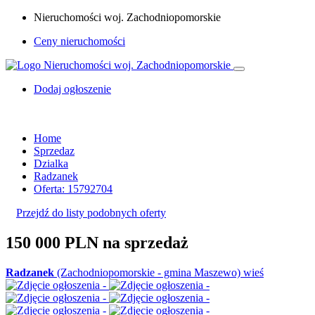
Nieruchomości woj. Zachodniopomorskie
Ceny nieruchomości
Dodaj ogłoszenie
Home
Sprzedaz
Dzialka
Radzanek
Oferta: 15792704
Przejdź do listy podobnych oferty
150 000 PLN
na sprzedaż
Radzanek
(Zachodniopomorskie - gmina Maszewo) wieś