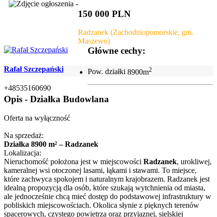
150 000 PLN
Radzanek (Zachodniopomorskie, gm.
Maszewo)
Główne cechy:
Rafał Szczepański
2
Pow. działki
8900m
+48535160690
Opis - Działka Budowlana
Oferta na wyłączność
Na sprzedaż:
Działka 8900 m² – Radzanek
Lokalizacja:
Nieruchomość położona jest w miejscowości
Radzanek
, urokliwej,
kameralnej wsi otoczonej lasami, łąkami i stawami. To miejsce,
które zachwyca spokojem i naturalnym krajobrazem. Radzanek jest
idealną propozycją dla osób, które szukają wytchnienia od miasta,
ale jednocześnie chcą mieć dostęp do podstawowej infrastruktury w
pobliskich miejscowościach. Okolica słynie z pięknych terenów
spacerowych, czystego powietrza oraz przyjaznej, sielskiej