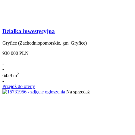
Działka inwestycyjna
Gryfice (Zachodniopomorskie, gm. Gryfice)
930 000 PLN
-
-
2
6429 m
-
Przejdź do oferty
Na sprzedaż