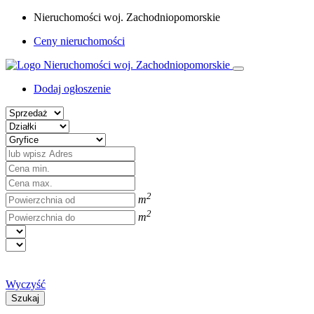
Nieruchomości woj. Zachodniopomorskie
Ceny nieruchomości
Dodaj ogłoszenie
2
m
2
m
Wyczyść
Szukaj