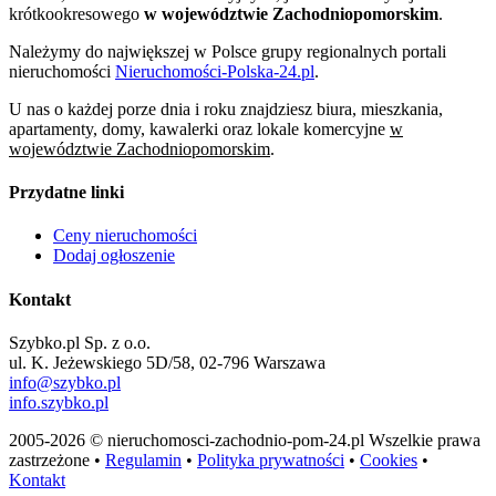
krótkookresowego
w województwie Zachodniopomorskim
.
Należymy do największej w Polsce grupy regionalnych portali
nieruchomości
Nieruchomości-Polska-24.pl
.
U nas o każdej porze dnia i roku znajdziesz biura, mieszkania,
apartamenty, domy, kawalerki oraz lokale komercyjne
w
województwie Zachodniopomorskim
.
Przydatne linki
Ceny nieruchomości
Dodaj ogłoszenie
Kontakt
Szybko.pl Sp. z o.o.
ul. K. Jeżewskiego 5D/58, 02-796 Warszawa
info@szybko.pl
info.szybko.pl
2005-2026 © nieruchomosci-zachodnio-pom-24.pl Wszelkie prawa
zastrzeżone •
Regulamin
•
Polityka prywatności
•
Cookies
•
Kontakt