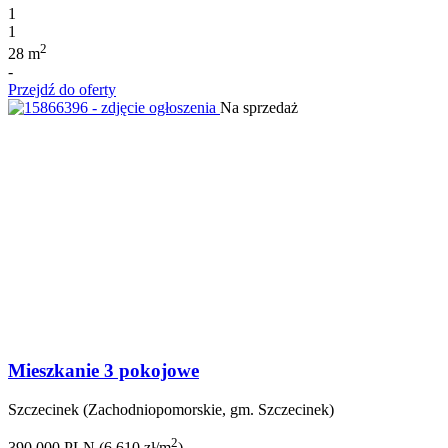
1
1
2
28 m
-
Przejdź do oferty
Na sprzedaż
Mieszkanie 3 pokojowe
Szczecinek (Zachodniopomorskie, gm. Szczecinek)
2
390 000 PLN (6 610 zł/m
)