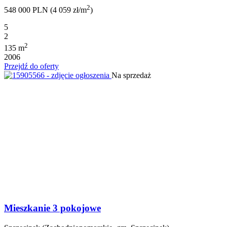
2
548 000 PLN (4 059 zł/m
)
5
2
2
135 m
2006
Przejdź do oferty
Na sprzedaż
Mieszkanie 3 pokojowe