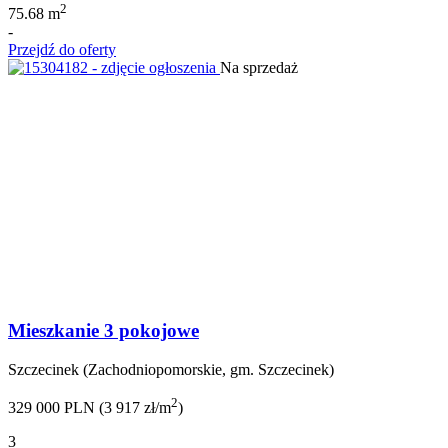
2
75.68 m
-
Przejdź do oferty
Na sprzedaż
Mieszkanie 3 pokojowe
Szczecinek (Zachodniopomorskie, gm. Szczecinek)
2
329 000 PLN (3 917 zł/m
)
3