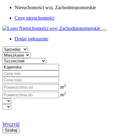
Nieruchomości woj. Zachodniopomorskie
Ceny nieruchomości
Dodaj ogłoszenie
2
m
2
m
Wyczyść
Szukaj