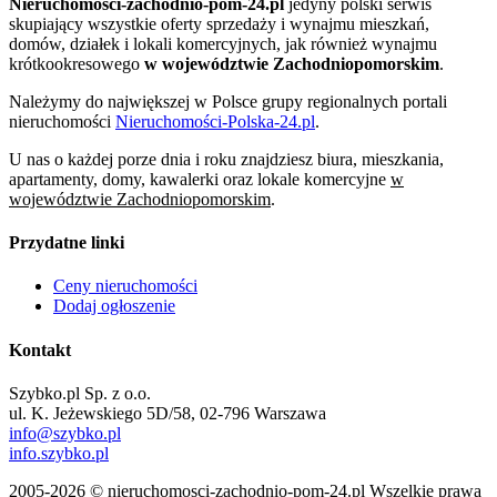
Nieruchomosci-zachodnio-pom-24.pl
jedyny polski serwis
skupiający wszystkie oferty sprzedaży i wynajmu mieszkań,
domów, działek i lokali komercyjnych, jak również wynajmu
krótkookresowego
w województwie Zachodniopomorskim
.
Należymy do największej w Polsce grupy regionalnych portali
nieruchomości
Nieruchomości-Polska-24.pl
.
U nas o każdej porze dnia i roku znajdziesz biura, mieszkania,
apartamenty, domy, kawalerki oraz lokale komercyjne
w
województwie Zachodniopomorskim
.
Przydatne linki
Ceny nieruchomości
Dodaj ogłoszenie
Kontakt
Szybko.pl Sp. z o.o.
ul. K. Jeżewskiego 5D/58, 02-796 Warszawa
info@szybko.pl
info.szybko.pl
2005-2026 © nieruchomosci-zachodnio-pom-24.pl Wszelkie prawa