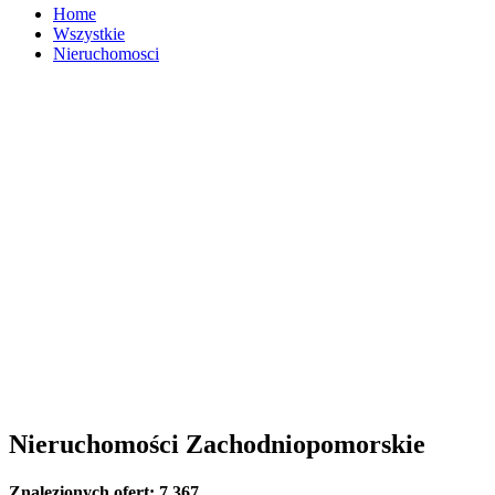
Home
Wszystkie
Nieruchomosci
Nieruchomości Zachodniopomorskie
Znalezionych ofert:
7 367