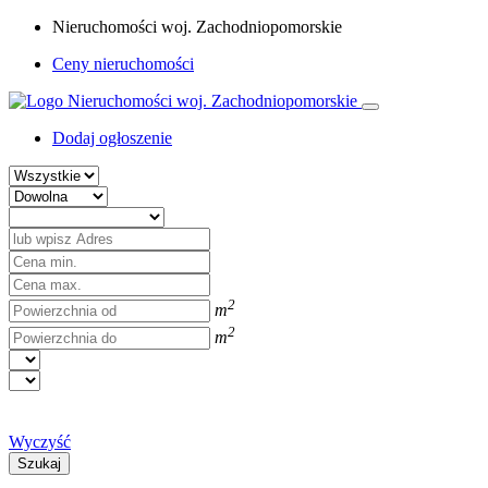
Nieruchomości woj. Zachodniopomorskie
Ceny nieruchomości
Dodaj ogłoszenie
2
m
2
m
Wyczyść
Szukaj