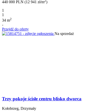
2
440 000 PLN (12 941 zł/m
)
1
1
2
34 m
-
Przejdź do oferty
Na sprzedaż
Trzy pokoje ścisłe centru blisko dworca
Kołobrzeg, Drzymały