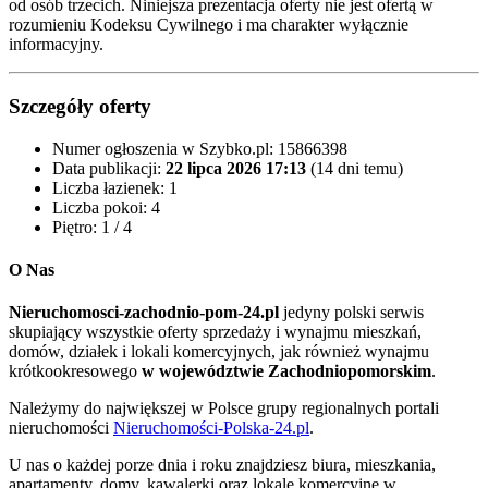
od osób trzecich. Niniejsza prezentacja oferty nie jest ofertą w
rozumieniu Kodeksu Cywilnego i ma charakter wyłącznie
informacyjny.
Szczegóły oferty
Numer ogłoszenia w Szybko.pl:
15866398
Data publikacji:
22 lipca 2026 17:13
(14 dni temu)
Liczba łazienek:
1
Liczba pokoi:
4
Piętro:
1 / 4
O Nas
Nieruchomosci-zachodnio-pom-24.pl
jedyny polski serwis
skupiający wszystkie oferty sprzedaży i wynajmu mieszkań,
domów, działek i lokali komercyjnych, jak również wynajmu
krótkookresowego
w województwie Zachodniopomorskim
.
Należymy do największej w Polsce grupy regionalnych portali
nieruchomości
Nieruchomości-Polska-24.pl
.
U nas o każdej porze dnia i roku znajdziesz biura, mieszkania,
apartamenty, domy, kawalerki oraz lokale komercyjne
w