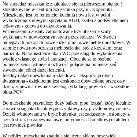
Na sprzedaż mieszkanie znajdujące się na pierwszym piętrze !
zlokalizowane w centrum Szczecinka przy ul. Kopernika.
Mieszkanie jest po remoncie, kuchnia nowa jest w pełni
wykończona z nowymi sprzętami AGD, szafki z podświetleniem
ledowym - gotowa do użytkowania.
W mieszkaniu zostały zamontowane trzy obszerne szafy -
wykonane w nowoczesnym stylu przez stolarza. W dwóch
mniejszych pokojach nowe łóżka oraz nowe meble dodatkowe. W
salonie nowa nowoczesna meblościanka, stół z krzesłami oraz
narożnik. Natomiast łazienka i WC pozostają do wykończenia
według własnego stylu i aranżacji. Obecnie są to osobne
pomieszczenia, istnieje możliwość połączenia pomieszczeń i
stworzenia jednej dużej łazienki.
Idealny układ mieszkania rozkładowy - ekspozycja okien
dwustronna - dzięki temu jest doskonale doświetlone przez cały
dzień, zapewnia również świetną cyrkulację powietrza, wszystkie
okna PCV
Do mieszkanie przynależy duży balkon typu 'logga', który idealnie
sprawdzi się jako kącik wypoczynkowy czy przydomowy zielnik.
Dzięki wbudowaniu w bryłę budynku jest zadaszony i osłonięty z
trzech stron, co zapewnia ciszę i intymność. Dodatkowym atutem
jest również piwnica .
W pobliżu mieszkania znajdują się liczne sklepy oraz wiele