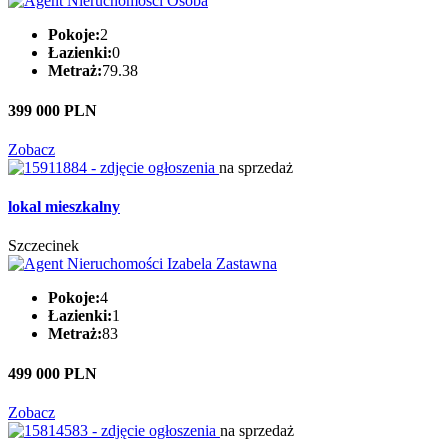
Pokoje:
2
Łazienki:
0
Metraż:
79.38
399 000 PLN
Zobacz
na sprzedaż
lokal mieszkalny
Szczecinek
Pokoje:
4
Łazienki:
1
Metraż:
83
499 000 PLN
Zobacz
na sprzedaż