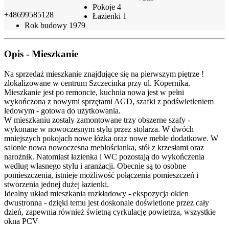
Pokoje
4
+48699585128
Łazienki
1
Rok budowy
1979
Opis - Mieszkanie
Na sprzedaż mieszkanie znajdujące się na pierwszym piętrze !
zlokalizowane w centrum Szczecinka przy ul. Kopernika.
Mieszkanie jest po remoncie, kuchnia nowa jest w pełni
wykończona z nowymi sprzętami AGD, szafki z podświetleniem
ledowym - gotowa do użytkowania.
W mieszkaniu zostały zamontowane trzy obszerne szafy -
wykonane w nowoczesnym stylu przez stolarza. W dwóch
mniejszych pokojach nowe łóżka oraz nowe meble dodatkowe. W
salonie nowa nowoczesna meblościanka, stół z krzesłami oraz
narożnik. Natomiast łazienka i WC pozostają do wykończenia
według własnego stylu i aranżacji. Obecnie są to osobne
pomieszczenia, istnieje możliwość połączenia pomieszczeń i
stworzenia jednej dużej łazienki.
Idealny układ mieszkania rozkładowy - ekspozycja okien
dwustronna - dzięki temu jest doskonale doświetlone przez cały
dzień, zapewnia również świetną cyrkulację powietrza, wszystkie
okna PCV