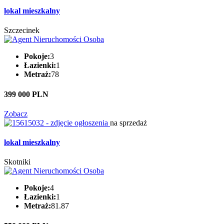
lokal mieszkalny
Szczecinek
Pokoje:
3
Łazienki:
1
Metraż:
78
399 000 PLN
Zobacz
na sprzedaż
lokal mieszkalny
Skotniki
Pokoje:
4
Łazienki:
1
Metraż:
81.87